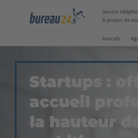
Service téléph
À propos de no
Avocats
Ag
Startups : of
accueil prof
la hauteur d