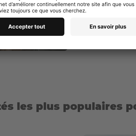
concentré sur le développe
vos clients, prospects et p
déjà structurée, même lors
croissance.
és les plus populaires p