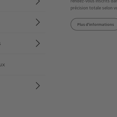
rendez-vous inscrits d
précision totale selon v
Plus d'informations
s
ux