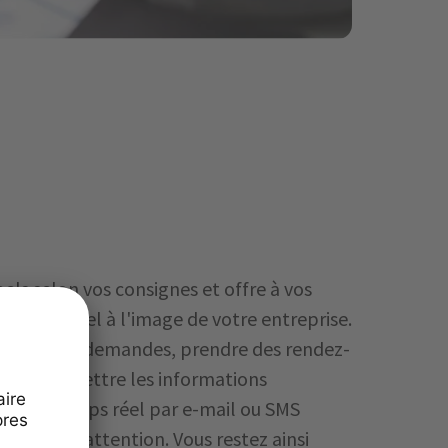
ls selon vos consignes et offre à vos
rofessionnel à l'image de votre entreprise.
alifier les demandes, prendre des rendez-
tés, transmettre les informations
mer en temps réel par e-mail ou SMS
te votre attention. Vous restez ainsi