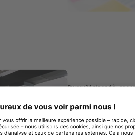
Bureau24 répond à vos appe
interlocuteurs un accueil p
Nos secrétaires peuvent qu
vous selon vos disponibili
importantes et vous infor
lorsqu'une demande nécessi