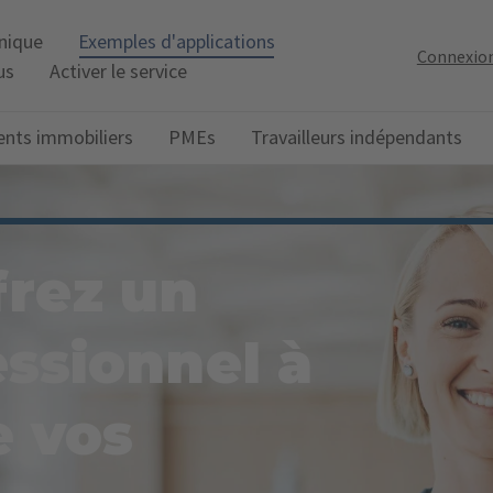
onique
Exemples d'applications
Connexio
us
Activer le service
ents immobiliers
PMEs
Travailleurs indépendants
frez un
essionnel à
e vos