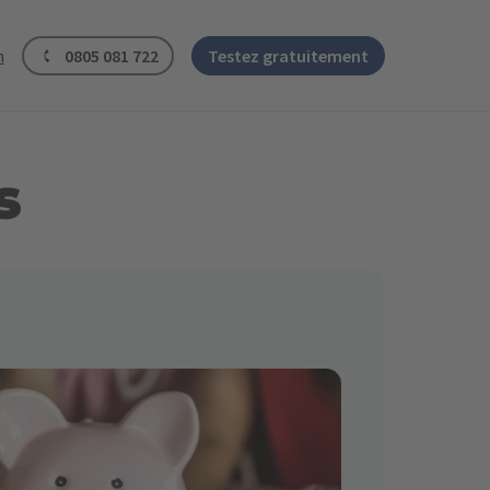
n
0805 081 722
Testez gratuitement
s