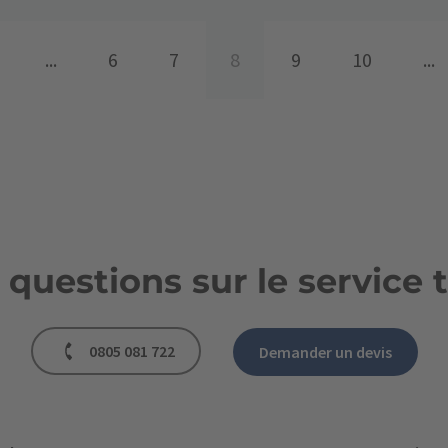
...
6
7
8
9
10
...
 questions sur le service 
0805 081 722
Demander un devis