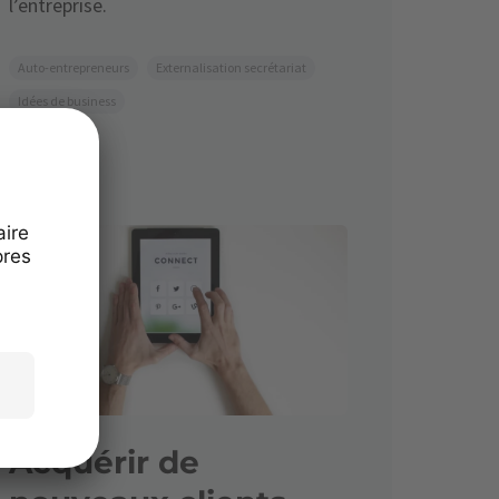
l’entreprise.
Auto-entrepreneurs
Externalisation secrétariat
Idées de business
Acquérir de