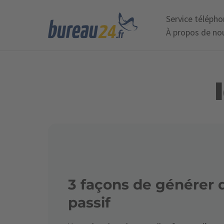
Service téléph
À propos de no
3 façons de générer 
passif