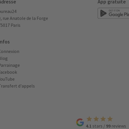
Adresse
App gratuite
bureau24
9, rue Anatole de la Forge
75017 Paris
Infos
Connexion
Blog
Parrainage
Facebook
YouTube
Transfert d'appels
4.1
stars
/
99
reviews