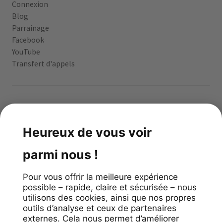
Connexion
Blog
Parrainage
Facebook
YouTube
Transfert d'appels
App gratuite
4.1
stars
/
99
reviews