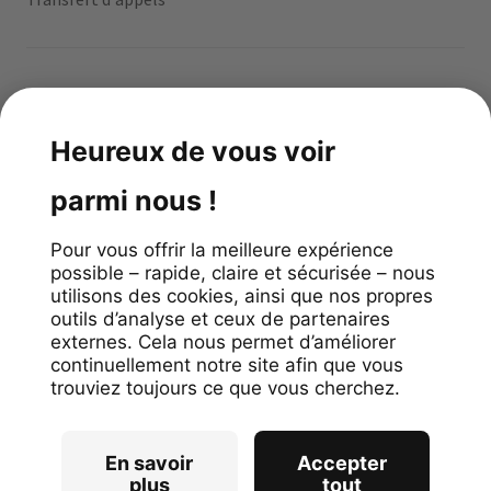
App gratuite
4.1
stars
/
99
reviews