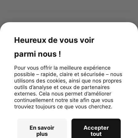
App gratuite
4.1
stars
/
99
reviews